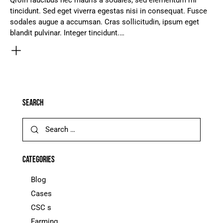
Qroin faucibus nec mauris a sodales, sed elementum mi
tincidunt. Sed eget viverra egestas nisi in consequat. Fusce
sodales augue a accumsan. Cras sollicitudin, ipsum eget
blandit pulvinar. Integer tincidunt.…
SEARCH
CATEGORIES
Blog
Cases
CSC s
Farming