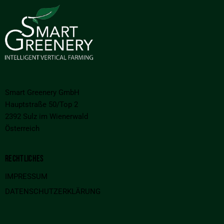
Smart Greenery GmbH
Hauptstraße 50/Top 2
2392 Sulz im Wienerwald
Österreich
RECHTLICHES
IMPRESSUM
DATENSCHUTZERKLÄRUNG