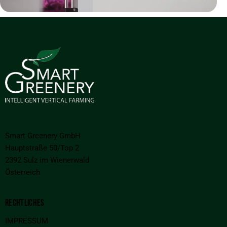
Smart Greenery GmbH
Hauptstraße 50/Top 2
2392 Sulz im Wienerwald
Österreich
RECHTLICHES
IMPRESSUM