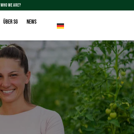
WHO WE ARE?
Über SG
News