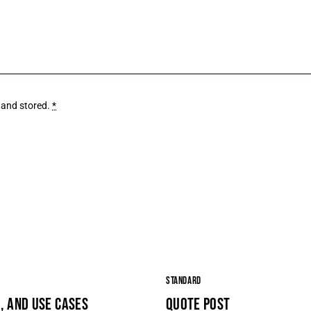
 and stored
.
*
STANDARD
S, AND USE CASES
QUOTE POST