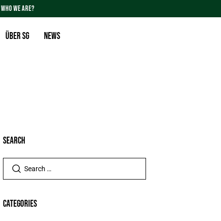
WHO WE ARE?
Über SG
News
SEARCH
CATEGORIES