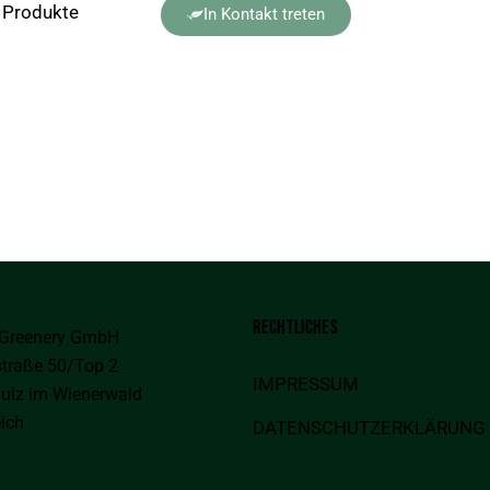
 Produkte
In Kontakt treten
SYSTEME
ns von Ihnen zu
RECHTLICHES
 Greenery GmbH
traße 50/Top 2
IMPRESSUM
ulz im Wienerwald
eich
DATENSCHUTZERKLÄRUNG