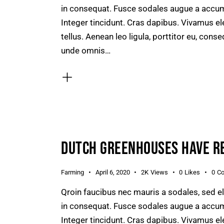
in consequat. Fusce sodales augue a accumsa
Integer tincidunt. Cras dapibus. Vivamus e
tellus. Aenean leo ligula, porttitor eu, conse
unde omnis…
DUTCH GREENHOUSES HAVE R
Farming
April 6, 2020
2K
Views
0
Likes
0
C
Qroin faucibus nec mauris a sodales, sed e
in consequat. Fusce sodales augue a accumsa
Integer tincidunt. Cras dapibus. Vivamus e