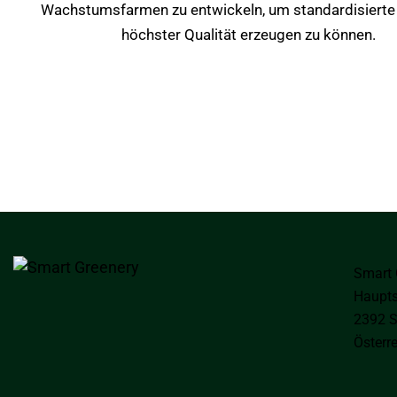
Wachstumsfarmen zu entwickeln, um standardisierte
höchster Qualität erzeugen zu können.
SIE MÖCHTEN MEHR ÜBER UNSERE ANBAU
ERFAHREN?
Unser Team aus Experten steht Ihnen zur Verfügung. Wir freuen u
hören!
Smart
Haupts
2392 S
Österr