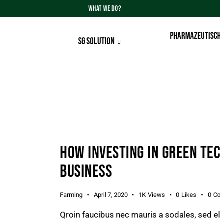
WHAT WE DO?
PHARMAZEUTISCH
SG SOLUTION
HOW INVESTING IN GREEN TE
BUSINESS
Farming
April 7, 2020
1K
Views
0
Likes
0
C
Qroin faucibus nec mauris a sodales, sed e