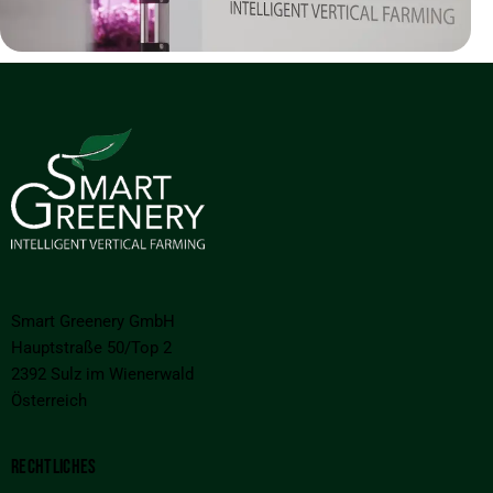
Smart Greenery GmbH
Hauptstraße 50/Top 2
2392 Sulz im Wienerwald
Österreich
RECHTLICHES