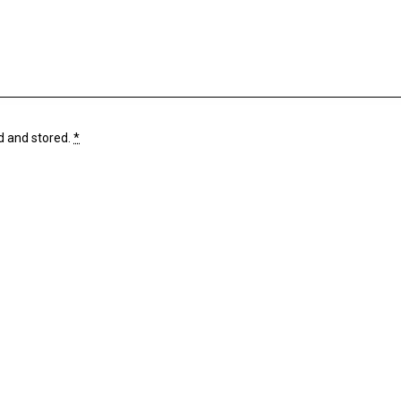
d and stored
.
*