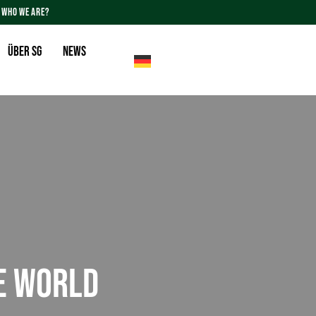
WHO WE ARE?
Über SG
News
E WORLD