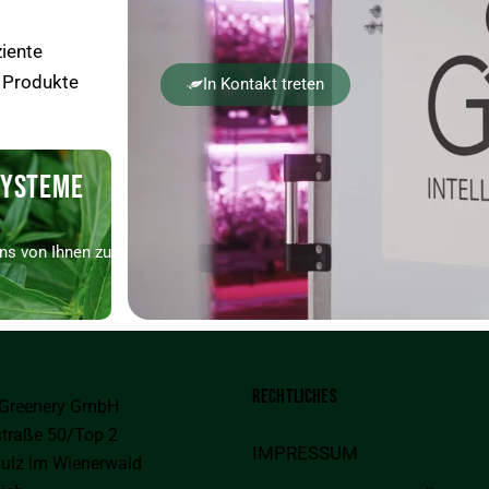
iente
 Produkte
In Kontakt treten
SYSTEME
ns von Ihnen zu
RECHTLICHES
 Greenery GmbH
traße 50/Top 2
IMPRESSUM
ulz im Wienerwald