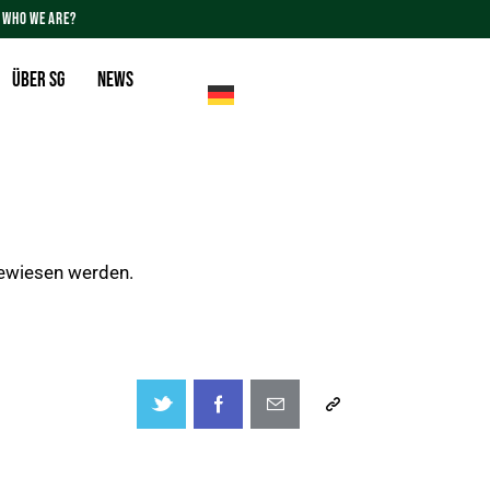
WHO WE ARE?
Über SG
News
ewiesen werden.