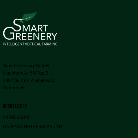
Smart Greenery GmbH
Hauptstraße 50/Top 2
2392 Sulz im Wienerwald
Österreich
RECHTLICHES
IMPRESSUM
DATENSCHUTZERKLÄRUNG