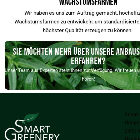
WACHSTUMSFARMEN
Wir haben es uns zum Auftrag gemacht, hocheffiz
Wachstumsfarmen zu entwickeln, um standardisierte
höchster Qualität erzeugen zu können.
SIE MÖCHTEN MEHR ÜBER UNSERE ANBAU
ERFAHREN?
Unser Team aus Experten steht Ihnen zur Verfügung. Wir freuen u
hören!
Smart
Haupts
2392 S
Österr