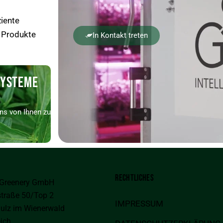
iente
 Produkte
In Kontakt treten
SYSTEME
ns von Ihnen zu
RECHTLICHES
 Greenery GmbH
traße 50/Top 2
IMPRESSUM
ulz im Wienerwald
eich