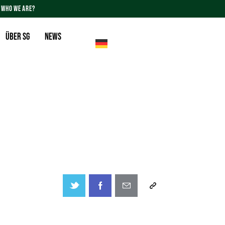
WHO WE ARE?
Über SG
News