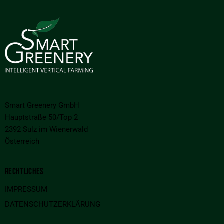
Smart Greenery GmbH
Hauptstraße 50/Top 2
2392 Sulz im Wienerwald
Österreich
RECHTLICHES
IMPRESSUM
DATENSCHUTZERKLÄRUNG